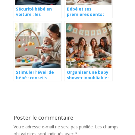
Sécurité bébé en
Bébé et ses
voiture : les
premières dents :
meilleures pratiques
comprendre les
étapes de la
dentition
Stimuler l’éveil de
Organiser une baby
bébé : conseils
shower inoubliable :
essentiels pour un
conseils et idées
développement
originales
harmonieux
Poster le commentaire
Votre adresse e-mail ne sera pas publiée.
Les champs
obligatoires sont indiqués avec
*