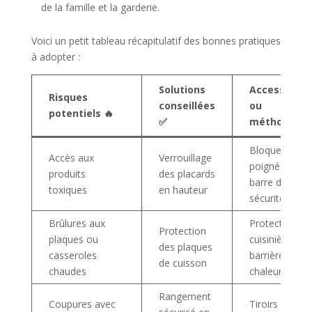
de la famille et la garderie.
Voici un petit tableau récapitulatif des bonnes pratiques
à adopter :
Solutions
Accessoire
Risques
conseillées
ou
potentiels 🔥
✅
méthode 📦
Bloque-
Accès aux
Verrouillage
poignée,
produits
des placards
barre de
toxiques
en hauteur
sécurité
Brûlures aux
Protection
Protection
plaques ou
cuisinière,
des plaques
casseroles
barrière anti-
de cuisson
chaudes
chaleur
Rangement
Coupures avec
Tiroirs